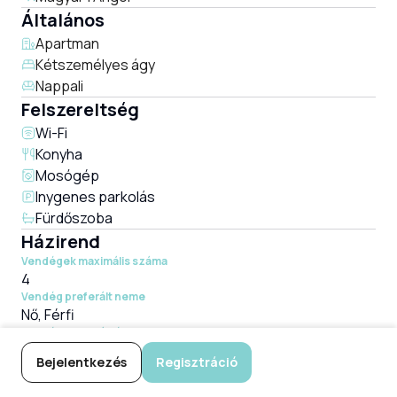
Általános
Apartman
Kétszemélyes ágy
Nappali
Felszereltség
Wi-Fi
Konyha
Mosógép
Inygenes parkolás
Fürdőszoba
Házirend
Vendégek maximális száma
4
Vendég preferált neme
Nő, Férfi
Vendég preferált életkora
18-100
éves
Bejelentkezés
Regisztráció
A vendéglátó dohányzik?
Nem