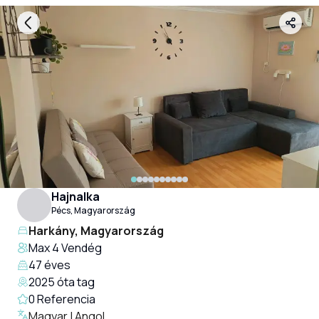
Hajnalka
Pécs, Magyarország
Harkány, Magyarország
Max 4 Vendég
47
éves
2025 óta tag
0
Referencia
Magyar | Angol