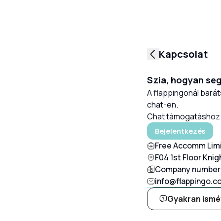
Kapcsolat
Szia, hogyan se
A flappingonál bará
chat-en.
Chat támogatáshoz b
Bejelentkezés
Free Accomm Lim
F04 1st Floor Kni
Company number:
info@flappingo.c
Gyakran ismé