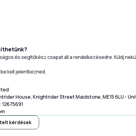
gíthetünk?
tságos és segítőkész csapat áll a rendelkezésedre.
Küldj nekü
e kell jelentkezned.
ited
ghtrider House, Knightrider Street Maidstone, ME15 6LU - U
 12675691
om
telt kérdések